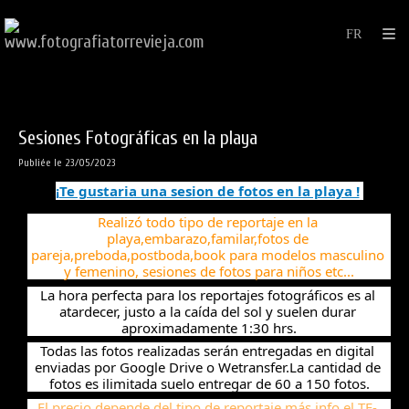
Sesiones Fotográficas en la playa
Publiée le 23/05/2023
¡Te gustaria una sesion de fotos en la playa !
Realizó todo tipo de reportaje en la 
playa,embarazo,familar,fotos de 
pareja,preboda,postboda,book para modelos masculino 
y femenino, sesiones de fotos para niños etc...
La 
hora perfecta para los reportajes fotográficos es al 
atardecer, justo a la caída del sol y suelen durar 
aproximadamente 1:30 hrs.
Todas las fotos realizadas serán entregadas en digital 
enviadas por Google Drive o Wetransfer.La cantidad de 
fotos es ilimitada suelo entregar de 60 a 150 fotos.
El precio depende del tipo de reportaje más info el TF- 