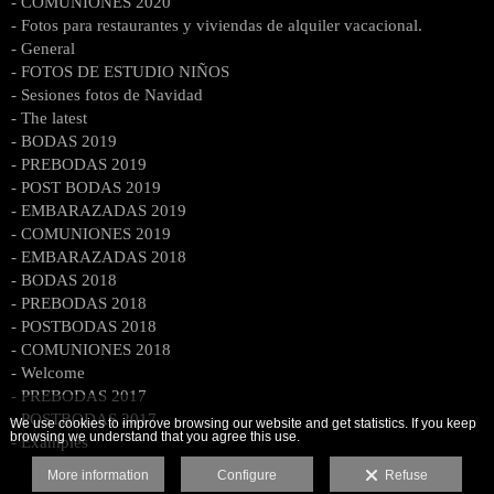
- COMUNIONES 2020
- Fotos para restaurantes y viviendas de alquiler vacacional.
- General
- FOTOS DE ESTUDIO NIÑOS
- Sesiones fotos de Navidad
- The latest
- BODAS 2019
- PREBODAS 2019
- POST BODAS 2019
- EMBARAZADAS 2019
- COMUNIONES 2019
- EMBARAZADAS 2018
- BODAS 2018
- PREBODAS 2018
- POSTBODAS 2018
- COMUNIONES 2018
- Welcome
- PREBODAS 2017
- POSTBODAS 2017
We use cookies to improve browsing our website and get statistics. If you keep
browsing we understand that you agree this use.
- Examples
More information
Configure
Refuse