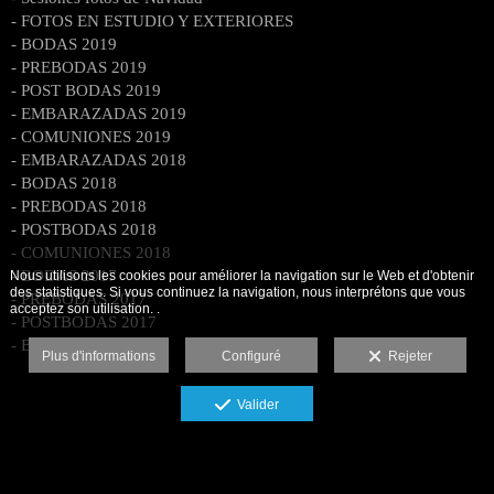
- FOTOS EN ESTUDIO Y EXTERIORES
- BODAS 2019
- PREBODAS 2019
- POST BODAS 2019
- EMBARAZADAS 2019
- COMUNIONES 2019
- EMBARAZADAS 2018
- BODAS 2018
- PREBODAS 2018
- POSTBODAS 2018
- COMUNIONES 2018
- BODAS 2017
Nous utilisons les cookies pour améliorer la navigation sur le Web et d'obtenir
des statistiques. Si vous continuez la navigation, nous interprétons que vous
- PREBODAS 2017
acceptez son utilisation. .
- POSTBODAS 2017
- BODAS 2016
Plus d'informations
Configuré
Rejeter
Valider