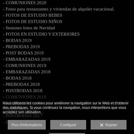
- COMUNIONES 2020
- Fotos para restaurantes y viviendas de alquiler vacacional.
- FOTOS DE ESTUDIO BEBES
- FOTOS DE ESTUDIO NIÑOS
- Sesiones fotos de Navidad
- FOTOS EN ESTUDIO Y EXTERIORES
- BODAS 2019
- PREBODAS 2019
- POST BODAS 2019
- EMBARAZADAS 2019
- COMUNIONES 2019
- EMBARAZADAS 2018
- BODAS 2018
- PREBODAS 2018
- POSTBODAS 2018
- COMUNIONES 2018
- BODAS 2017
Nous utilisons les cookies pour améliorer la navigation sur le Web et d'obtenir
des statistiques. Si vous continuez la navigation, nous interprétons que vous
- PREBODAS 2017
acceptez son utilisation. .
- POSTBODAS 2017
- BODAS 2016
Plus d'informations
Configuré
Rejeter