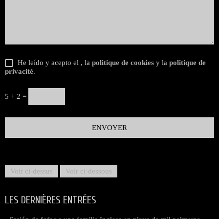
He leído y acepto el
, la
politique de cookies
y la
politique de
privacité
.
5 + 2 =
Voir ci-dessus
Voir ci-dessous
LES DERNIÈRES ENTRÉES