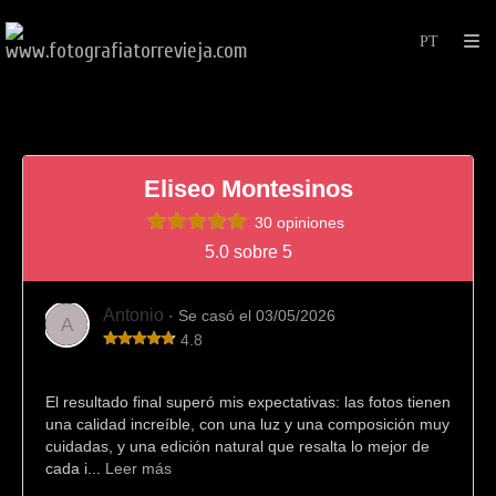
Eliseo Montesinos
30 opiniones
5.0 sobre 5
Antonio
· Se casó el 03/05/2026
A
4.8
Gran fotógrafo
El resultado final superó mis expectativas: las fotos tienen
una calidad increíble, con una luz y una composición muy
cuidadas, y una edición natural que resalta lo mejor de
cada i...
Leer más