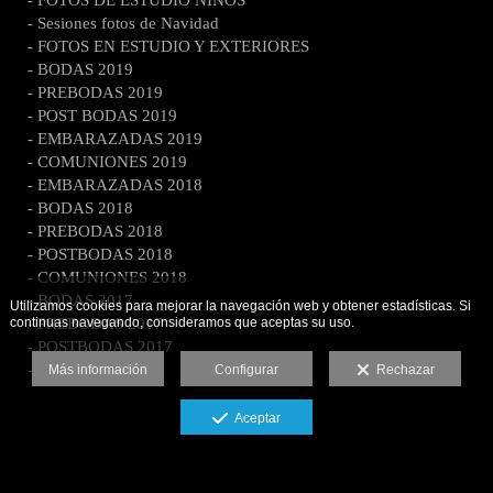
- FOTOS DE ESTUDIO NIÑOS
- Sesiones fotos de Navidad
- FOTOS EN ESTUDIO Y EXTERIORES
- BODAS 2019
- PREBODAS 2019
- POST BODAS 2019
- EMBARAZADAS 2019
- COMUNIONES 2019
- EMBARAZADAS 2018
- BODAS 2018
- PREBODAS 2018
- POSTBODAS 2018
- COMUNIONES 2018
- BODAS 2017
Utilizamos cookies para mejorar la navegación web y obtener estadísticas. Si
continuas navegando, consideramos que aceptas su uso.
- PREBODAS 2017
- POSTBODAS 2017
- BODAS 2016
Más información
Configurar
Rechazar
Aceptar