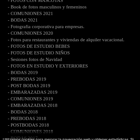
- FOTOS CON MASCOTAS
- Book de fotos masculinos y femeninos
- COMUNIONES 2021
- BODAS 2021
- Fotografia corporativa para empresas.
- COMUNIONES 2020
- Fotos para restaurantes y viviendas de alquiler vacacional.
- FOTOS DE ESTUDIO BEBES
- FOTOS DE ESTUDIO NIÑOS
- Sesiones fotos de Navidad
- FOTOS EN ESTUDIO Y EXTERIORES
- BODAS 2019
- PREBODAS 2019
- POST BODAS 2019
- EMBARAZADAS 2019
- COMUNIONES 2019
- EMBARAZADAS 2018
- BODAS 2018
- PREBODAS 2018
- POSTBODAS 2018
- COMUNIONES 2018
- BODAS 2017
Utilizamos cookies para mejorar la navegación web y obtener estadísticas. Si